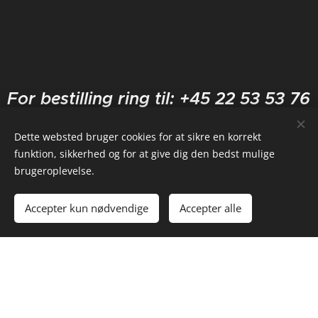
For bestilling ring til: +45 22 53 53 76
Dette websted bruger cookies for at sikre en korrekt
CAFE MENUEN ER FAST
funktion, sikkerhed og for at give dig den bedst mulige
brugeroplevelse.
Burger, pomfritter. 85
Accepter kun nødvendige
Accepter alle
kr.
Crispy Chicken Burger med pomfritter 85
kr.
Spicy Crispy Chicken Burger med pomfritter